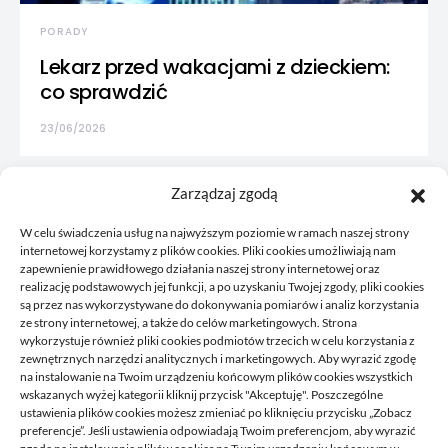
PORADY
Lekarz przed wakacjami z dzieckiem:
co sprawdzić
23/06/2026
Zarządzaj zgodą
W celu świadczenia usług na najwyższym poziomie w ramach naszej strony
internetowej korzystamy z plików cookies. Pliki cookies umożliwiają nam
zapewnienie prawidłowego działania naszej strony internetowej oraz
realizację podstawowych jej funkcji, a po uzyskaniu Twojej zgody, pliki cookies
są przez nas wykorzystywane do dokonywania pomiarów i analiz korzystania
ze strony internetowej, a także do celów marketingowych. Strona
wykorzystuje również pliki cookies podmiotów trzecich w celu korzystania z
zewnętrznych narzędzi analitycznych i marketingowych. Aby wyrazić zgodę
na instalowanie na Twoim urządzeniu końcowym plików cookies wszystkich
wskazanych wyżej kategorii kliknij przycisk "Akceptuję". Poszczególne
Korkowy to blog, gdzie publikujemy własne przemyślenia, to
ustawienia plików cookies możesz zmieniać po kliknięciu przycisku „Zobacz
co nam przyjdzie akurat na myśl, czym chcemy się z wami
preferencje”. Jeśli ustawienia odpowiadają Twoim preferencjom, aby wyrazić
podzielić. Zawsze tworzymy coś co może się przydać