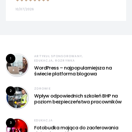
10/07/2026
ARTYKUŁ SPONSOROWANY
1
EDUKACJA, ROZRYWKA
WordPress – najpopularniejsza na
świecie platforma blogowa
ZDROWIE
2
Wpływ odpowiednich szkoleń BHP na
poziom bezpieczeństwa pracowników
EDUKACJA
3
Fotobudka mająca do zaoferowania