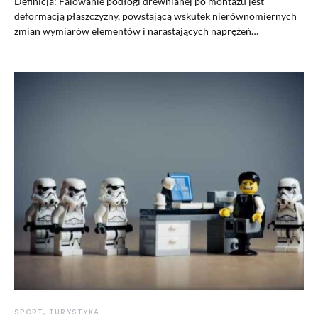
Definicja: Falowanie podłogi drewnianej po montażu jest
deformacją płaszczyzny, powstającą wskutek nierównomiernych
zmian wymiarów elementów i narastających naprężeń…
SPORT, TURYSTYKA