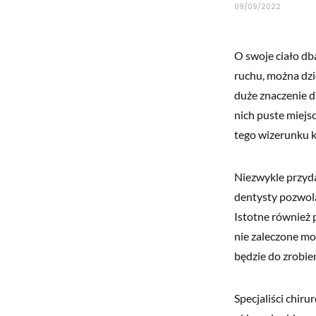
09/09/2022
O swoje ciało db
ruchu, można dzi
duże znaczenie d
nich puste miejs
tego wizerunku k
Niezwykle przyd
dentysty pozwolą 
Istotne również p
nie zaleczone mo
będzie do zrobie
Specjaliści chir