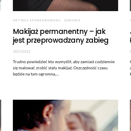
ARTYKUŁ SPONSOROWANY
ZDROWIE
Makijaż permanentny – jak
jest przeprowadzany zabieg
30/11/2022
Trudno powiedzieć kto wymyślił, aby zamiast codziennie
się malować zrobić stały makijaż. Oszczędność czasu
będzie na tym ogromna,…