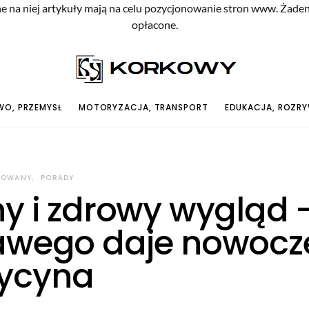
e na niej artykuły mają na celu pozycjonowanie stron www. Żade
opłacone.
O, PRZEMYSŁ
MOTORYZACJA, TRANSPORT
EDUKACJA, ROZR
ROWANY
PORADY
ny i zdrowy wygląd 
awego daje nowocz
ycyna