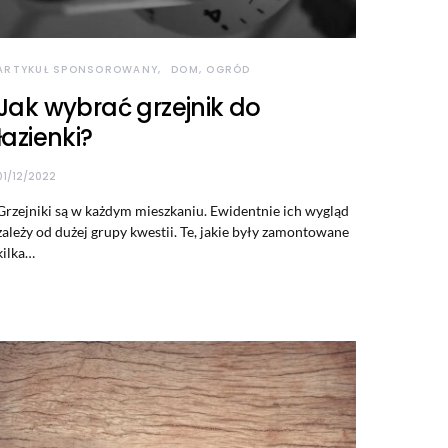
ARTYKUŁ SPONSOROWANY
DOM, OGRÓD
Jak wybrać grzejnik do
łazienki?
01/12/2022
Grzejniki są w każdym mieszkaniu. Ewidentnie ich wygląd
zależy od dużej grupy kwestii. Te, jakie były zamontowane
kilka…