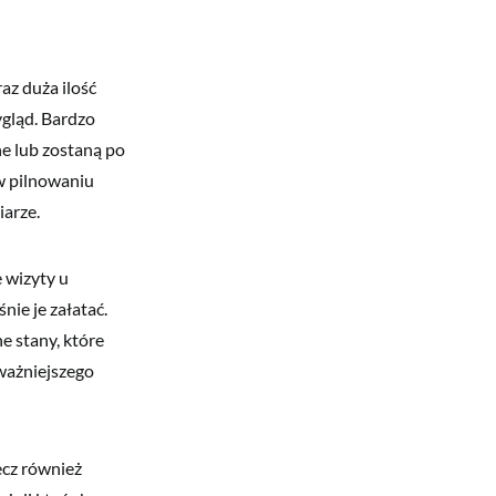
az duża ilość
ygląd. Bardzo
ne lub zostaną po
 w pilnowaniu
iarze.
e wizyty u
nie je załatać.
e stany, które
ważniejszego
ecz również