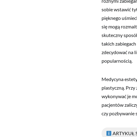
różnymi zabiegami
sobie wstawić ty
pięknego uśmiec
się mogą rozmait
skuteczny sposób
takich zabiegach
zdecydować na li
popularnością.
Medycyna estety
plastyczną. Przy
wykonywać je mog
pacjentów zalicz
czy pozbywanie s
ARTYKUŁ