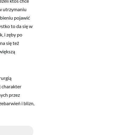
eżeli ktoś chce
 w utrzymaniu
bieniu pojawić
stko to da się w
, i zęby po
a się też
 większą
rurgią
j charakter
nych przez
ebarwień i blizn,