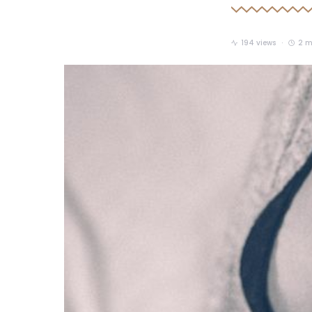
194 views
2 m