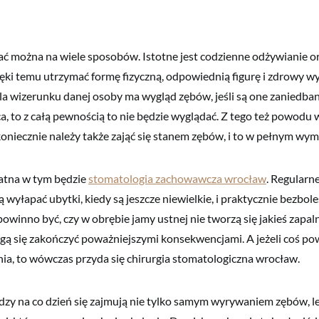
ać można na wiele sposobów. Istotne jest codzienne odżywianie or
ęki temu utrzymać formę fizyczną, odpowiednią figurę i zdrowy w
la wizerunku danej osoby ma wygląd zębów, jeśli są one zaniedba
ca, to z całą pewnością to nie będzie wyglądać. Z tego też powodu
oniecznie należy także zająć się stanem zębów, i to w pełnym wym
atna w tym będzie
stomatologia zachowawcza wrocław
. Regularn
wyłapać ubytki, kiedy są jeszcze niewielkie, i praktycznie bezboleś
owinno być, czy w obrębie jamy ustnej nie tworzą się jakieś zapaln
gą się zakończyć poważniejszymi konsekwencjami. A jeżeli coś po
nia, to wówczas przyda się chirurgia stomatologiczna wrocław.
urdzy na co dzień się zajmują nie tylko samym wyrywaniem zębów, l