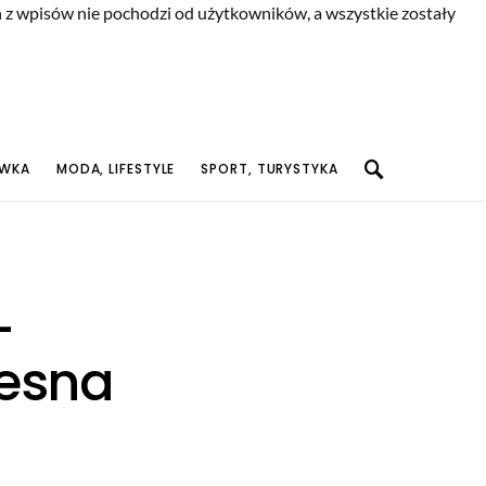
n z wpisów nie pochodzi od użytkowników, a wszystkie zostały
YWKA
MODA, LIFESTYLE
SPORT, TURYSTYKA
–
esna