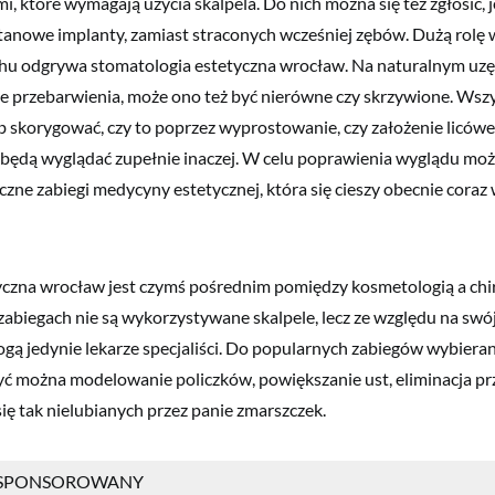
, które wymagają użycia skalpela. Do nich można się też zgłosić, j
tanowe implanty, zamiast straconych wcześniej zębów. Dużą rolę
hu odgrywa stomatologia estetyczna wrocław. Na naturalnym uzę
e przebarwienia, może ono też być nierówne czy skrzywione. Wszy
 skorygować, czy to poprzez wyprostowanie, czy założenie licówek
 będą wyglądać zupełnie inaczej. W celu poprawienia wyglądu możn
czne zabiegi medycyny estetycznej, która się cieszy obecnie coraz
czna wrocław jest czymś pośrednim pomiędzy kosmetologią a chi
 zabiegach nie są wykorzystywane skalpele, lecz ze względu na swó
ą jedynie lekarze specjaliści. Do popularnych zabiegów wybiera
yć można modelowanie policzków, powiększanie ust, eliminacja prz
ię tak nielubianych przez panie zmarszczek.
 SPONSOROWANY