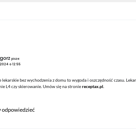
gorz
pisze:
2024 o 12:55
e lekarskie bez wychodzenia z domu to wygoda i oszczędność czasu. Leka
nie L4 czy skierowanie. Umów się na stronie
receptax.pl
.
by odpowiedzieć