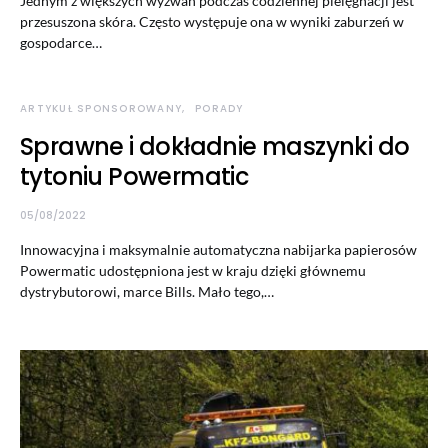
Jednym z większych wyzwań podczas codziennej pielęgnacji jest
przesuszona skóra. Często występuje ona w wyniki zaburzeń w
gospodarce…
ARTYKUŁ SPONSOROWANY
PORADY
Sprawne i dokładnie maszynki do
tytoniu Powermatic
05/08/2022
Innowacyjna i maksymalnie automatyczna nabijarka papierosów
Powermatic udostępniona jest w kraju dzięki głównemu
dystrybutorowi, marce Bills. Mało tego,…