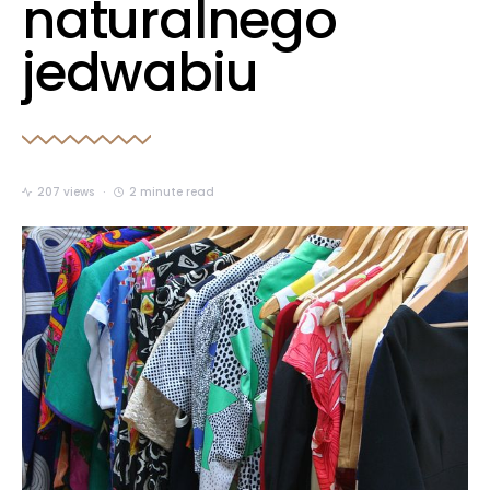
naturalnego
jedwabiu
207 views
2 minute read