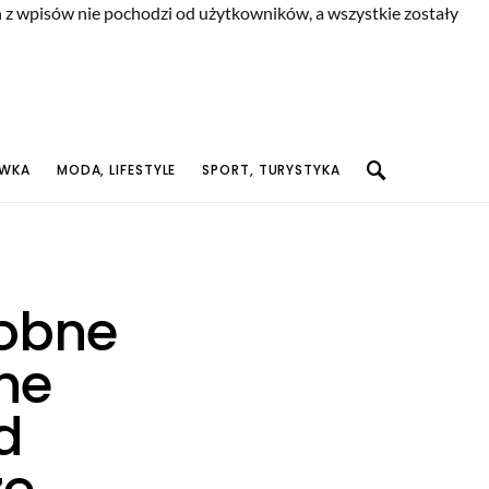
n z wpisów nie pochodzi od użytkowników, a wszystkie zostały
YWKA
MODA, LIFESTYLE
SPORT, TURYSTYKA
dobne
ne
d