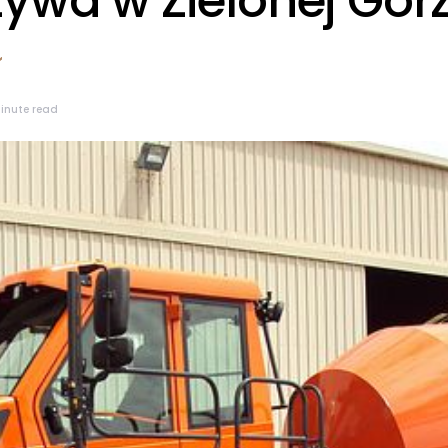
zywa w Zielonej Gór
minute read