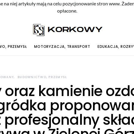
e na niej artykuły mają na celu pozycjonowanie stron www. Żade
opłacone.
O, PRZEMYSŁ
MOTORYZACJA, TRANSPORT
EDUKACJA, ROZR
ROWANY
BUDOWNICTWO, PRZEMYSŁ
y oraz kamienie oz
gródka proponowa
z profesjonalny skła