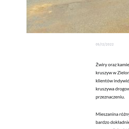
05/12/2022
Żwiry oraz kami
kruszyw w Zielon
klientów indywid
kruszywa drogow
przeznaczeniu.
Mieszanina różny
bardzo dokładni