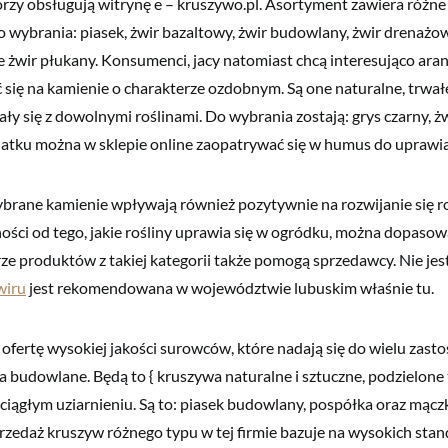
zy obsługują witrynę e – kruszywo.pl. Asortyment zawiera różne f
 wybrania: piasek, żwir bazaltowy, żwir budowlany, żwir drenażow
 żwir płukany. Konsumenci, jacy natomiast chcą interesująco ar
ię na kamienie o charakterze ozdobnym. Są one naturalne, trwałe,
 się z dowolnymi roślinami. Do wybrania zostają: grys czarny, ż
datku można w sklepie online zaopatrywać się w humus do uprawian
brane kamienie wpływają również pozytywnie na rozwijanie się ro
ości od tego, jakie rośliny uprawia się w ogródku, można dopaso
e produktów z takiej kategorii także pomogą sprzedawcy. Nie jes
wiru
jest rekomendowana w województwie lubuskim właśnie tu.
ofertę wysokiej jakości surowców, które nadają się do wielu zast
a budowlane. Będą to { kruszywa naturalne i sztuczne, podzielone 
 ciągłym uziarnieniu. Są to: piasek budowlany, pospółka oraz mącz
rzedaż kruszyw różnego typu w tej firmie bazuje na wysokich sta