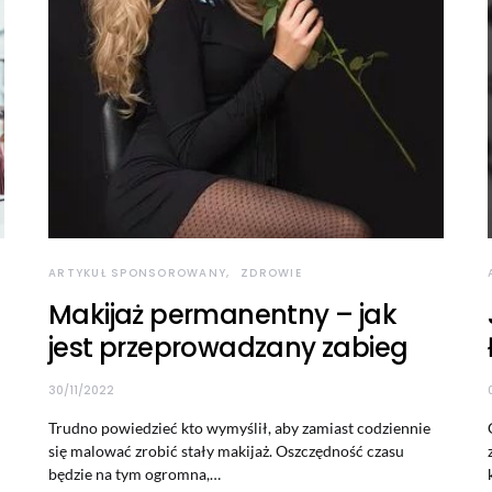
ARTYKUŁ SPONSOROWANY
ZDROWIE
Makijaż permanentny – jak
jest przeprowadzany zabieg
30/11/2022
Trudno powiedzieć kto wymyślił, aby zamiast codziennie
się malować zrobić stały makijaż. Oszczędność czasu
będzie na tym ogromna,…