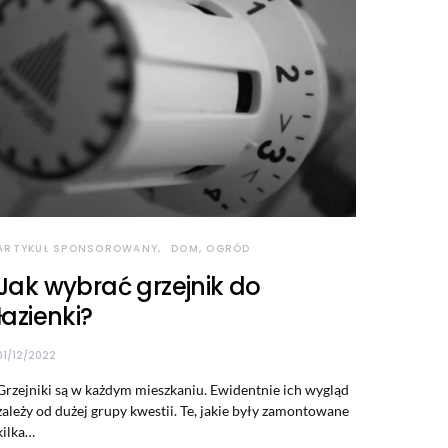
ARTYKUŁ SPONSOROWANY
DOM, OGRÓD
Jak wybrać grzejnik do
łazienki?
01/12/2022
Grzejniki są w każdym mieszkaniu. Ewidentnie ich wygląd
zależy od dużej grupy kwestii. Te, jakie były zamontowane
kilka…