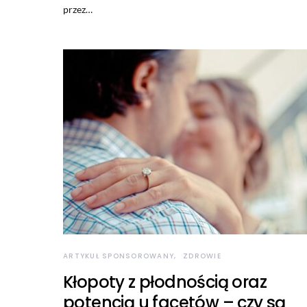
przez…
ARTYKUŁ SPONSOROWANY
ZDROWIE
Kłopoty z płodnością oraz
potencją u facetów – czy są