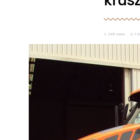
krus
248 views
1 