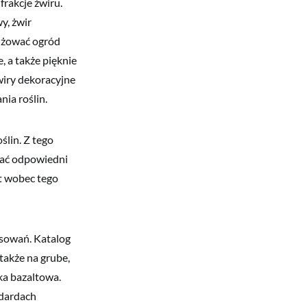
rakcje żwiru.
y, żwir
anżować ogród
 a także pięknie
wiry dekoracyjne
ia roślin.
ślin. Z tego
wać odpowiedni
t wobec tego
osowań. Katalog
także na grube,
ka bazaltowa.
ndardach