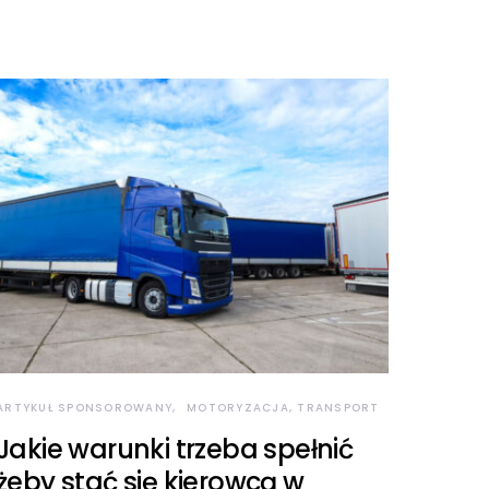
ARTYKUŁ SPONSOROWANY
MOTORYZACJA, TRANSPORT
Jakie warunki trzeba spełnić
żeby stać się kierowcą w