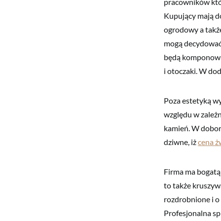
pracowników któr
Kupujący mają do
ogrodowy a także
mogą decydować s
będą komponowały
i otoczaki. W do
Poza estetyką wy
względu w zależn
kamień. W doborz
dziwne, iż
cena ż
Firma ma bogatą 
to także kruszyw
rozdrobnione i o
Profesjonalna sp