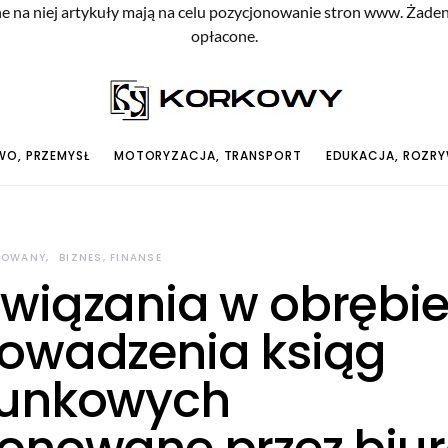
e na niej artykuły mają na celu pozycjonowanie stron www. Żade
opłacone.
O, PRZEMYSŁ
MOTORYZACJA, TRANSPORT
EDUKACJA, ROZR
ROWANY
BIZNES, FINANSE
wiązania w obrębi
owadzenia ksiąg
unkowych