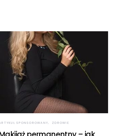
ARTYKUŁ SPONSOROWANY
ZDROWIE
Makijaż permanentny – jak