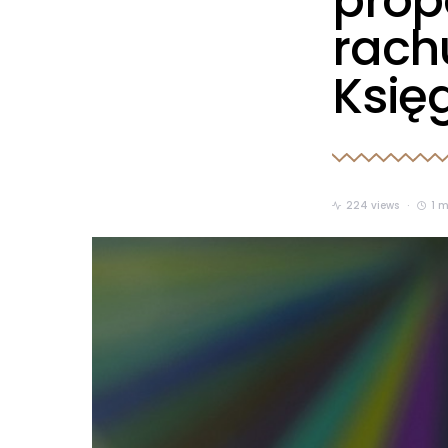
prop
rach
Księ
224 views
1 