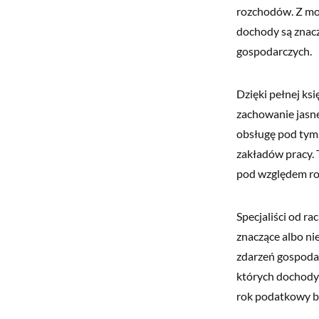
rozchodów. Z moż
dochody są znacz
gospodarczych.
Dzięki pełnej k
zachowanie jasne
obsługę pod tym 
zakładów pracy. 
pod względem rob
Specjaliści od r
znaczące albo ni
zdarzeń gospodar
których dochody 
rok podatkowy b