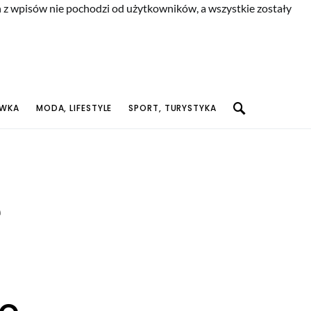
n z wpisów nie pochodzi od użytkowników, a wszystkie zostały
YWKA
MODA, LIFESTYLE
SPORT, TURYSTYKA
e