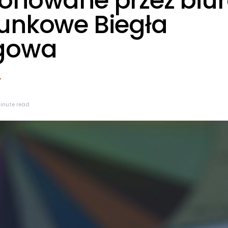
onowane przez biu
unkowe Biegła
gowa
minute read