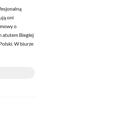
fesjonalną
ują oni
e mowy o
 atutem Biegłej
 Polski. W biurze