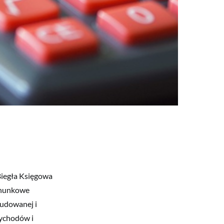
Biegła Księgowa
achunkowe
budowanej i
zychodów i