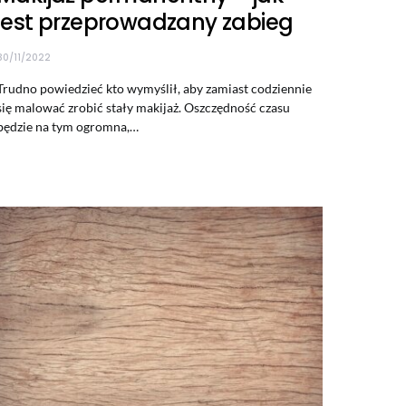
jest przeprowadzany zabieg
30/11/2022
Trudno powiedzieć kto wymyślił, aby zamiast codziennie
się malować zrobić stały makijaż. Oszczędność czasu
będzie na tym ogromna,…