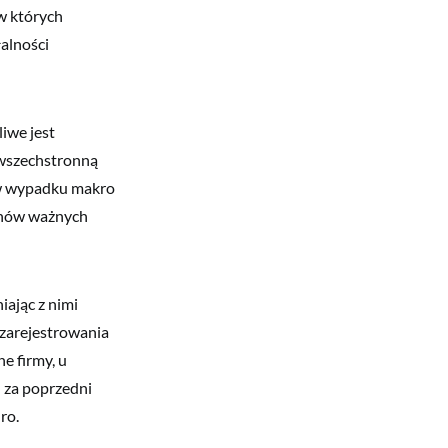
 w których
alności
iwe jest
 wszechstronną
, w wypadku makro
minów ważnych
iając z nimi
 zarejestrowania
e firmy, u
 za poprzedni
ro.