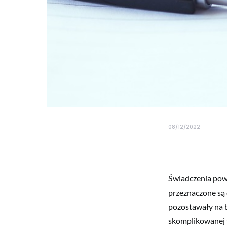
08/12/2022
Świadczenia pow
przeznaczone są 
pozostawały na b
skomplikowanej f