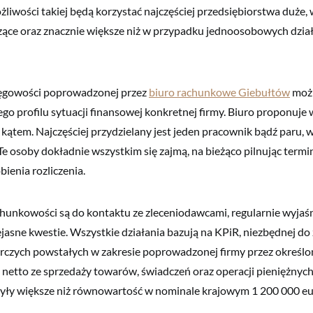
liwości takiej będą korzystać najczęściej przedsiębiorstwa duże,
ące oraz znacznie większe niż w przypadku jednoosobowych dział
sięgowości poprowadzonej przez
biuro rachunkowe Giebułtów
możl
go profilu sytuacji finansowej konkretnej firmy. Biuro proponuje
kątem. Najczęściej przydzielany jest jeden pracownik bądź paru
Te osoby dokładnie wszystkim się zajmą, na bieżąco pilnując ter
ienia rozliczenia.
achunkowości są do kontaktu ze zleceniodawcami, regularnie wyjaśn
ejasne kwestie. Wszystkie działania bazują na KPiR, niezbędnej do
czych powstałych w zakresie poprowadzonej firmy przez określon
netto ze sprzedaży towarów, świadczeń oraz operacji pieniężnych
yły większe niż równowartość w nominale krajowym 1 200 000 eu