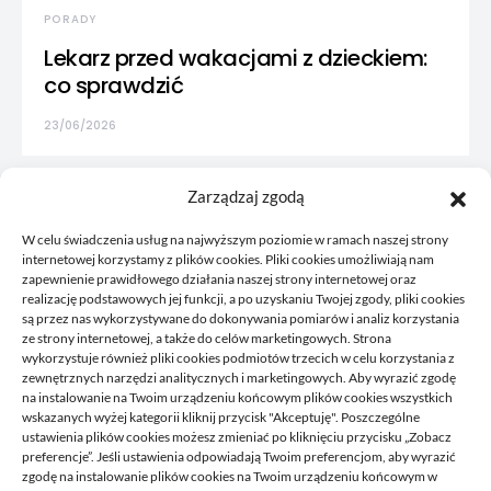
PORADY
Lekarz przed wakacjami z dzieckiem:
co sprawdzić
23/06/2026
Zarządzaj zgodą
W celu świadczenia usług na najwyższym poziomie w ramach naszej strony
internetowej korzystamy z plików cookies. Pliki cookies umożliwiają nam
zapewnienie prawidłowego działania naszej strony internetowej oraz
realizację podstawowych jej funkcji, a po uzyskaniu Twojej zgody, pliki cookies
są przez nas wykorzystywane do dokonywania pomiarów i analiz korzystania
ze strony internetowej, a także do celów marketingowych. Strona
wykorzystuje również pliki cookies podmiotów trzecich w celu korzystania z
zewnętrznych narzędzi analitycznych i marketingowych. Aby wyrazić zgodę
na instalowanie na Twoim urządzeniu końcowym plików cookies wszystkich
wskazanych wyżej kategorii kliknij przycisk "Akceptuję". Poszczególne
Korkowy to blog, gdzie publikujemy własne przemyślenia, to
ustawienia plików cookies możesz zmieniać po kliknięciu przycisku „Zobacz
co nam przyjdzie akurat na myśl, czym chcemy się z wami
preferencje”. Jeśli ustawienia odpowiadają Twoim preferencjom, aby wyrazić
podzielić. Zawsze tworzymy coś co może się przydać
zgodę na instalowanie plików cookies na Twoim urządzeniu końcowym w
komuś, staramy się odpowiadać na pytania, które do nas