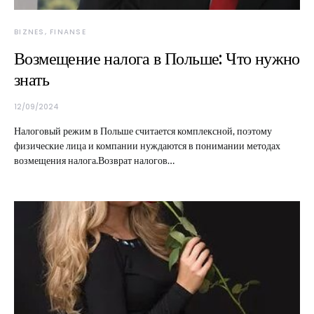
BIZNES, FINANSE
Возмещение налога в Польше: Что нужно
знать
12/09/2024
Налоговый режим в Польше считается комплексной, поэтому
физические лица и компании нуждаются в понимании методах
возмещения налога.Возврат налогов…