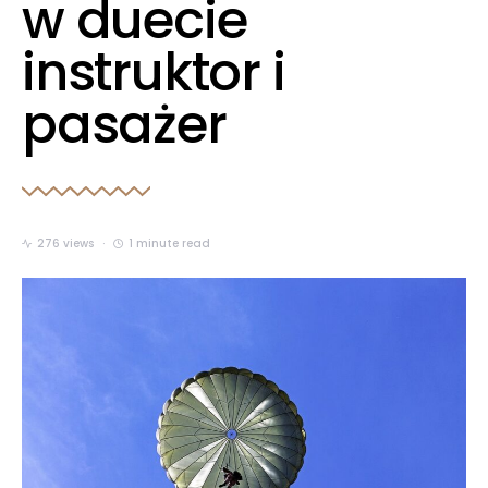
w duecie
instruktor i
pasażer
276 views
1 minute read