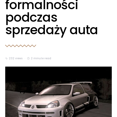
formalności
podczas
sprzedaży auta
232 views
2 minute read