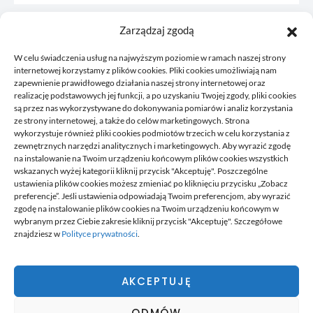
Zarządzaj zgodą
W celu świadczenia usług na najwyższym poziomie w ramach naszej strony
internetowej korzystamy z plików cookies. Pliki cookies umożliwiają nam
zapewnienie prawidłowego działania naszej strony internetowej oraz
realizację podstawowych jej funkcji, a po uzyskaniu Twojej zgody, pliki cookies
są przez nas wykorzystywane do dokonywania pomiarów i analiz korzystania
ze strony internetowej, a także do celów marketingowych. Strona
wykorzystuje również pliki cookies podmiotów trzecich w celu korzystania z
zewnętrznych narzędzi analitycznych i marketingowych. Aby wyrazić zgodę
na instalowanie na Twoim urządzeniu końcowym plików cookies wszystkich
wskazanych wyżej kategorii kliknij przycisk "Akceptuję". Poszczególne
Korkowy to blog, gdzie publikujemy własne przemyślenia, to
ustawienia plików cookies możesz zmieniać po kliknięciu przycisku „Zobacz
co nam przyjdzie akurat na myśl, czym chcemy się z wami
preferencje”. Jeśli ustawienia odpowiadają Twoim preferencjom, aby wyrazić
podzielić. Zawsze tworzymy coś co może się przydać
zgodę na instalowanie plików cookies na Twoim urządzeniu końcowym w
komuś, staramy się odpowiadać na pytania, które do nas
wybranym przez Ciebie zakresie kliknij przycisk "Akceptuję". Szczegółowe
przysyłacie oraz ogólnie odpowiadamy na to bieżące
znajdziesz w
Polityce prywatności
.
wydarzenia.
Czy wiesz, że możesz do nas dołączyć? To bardzo proste.
Wystarczy, że lubisz pisać teksty, dzielić się wiedzą. Napisz
AKCEPTUJĘ
do nas o czym lubisz tworzyć teksty, wyślij nam próbkę,
dołącz do naszego zespołu i dziel się wiedzą.
ODMÓW