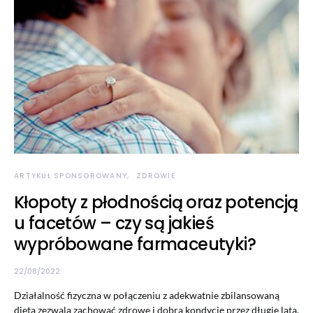
ARTYKUŁ SPONSOROWANY
ZDROWIE
Kłopoty z płodnością oraz potencją
u facetów – czy są jakieś
wypróbowane farmaceutyki?
22/08/2022
Działalność fizyczna w połączeniu z adekwatnie zbilansowaną
dietą zezwala zachować zdrowe i dobrą kondycję przez długie lata.