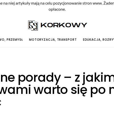
e na niej artykuły mają na celu pozycjonowanie stron www. Żade
opłacone.
O, PRZEMYSŁ
MOTORYZACJA, TRANSPORT
EDUKACJA, ROZR
ne porady – z jakim
wami warto się po n
ć