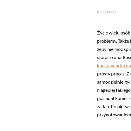
07/06/2024
Życie wielu osób
problemy. Także 
żeby nie móc spł
starać o upadłoś
konsumencka po
prosty proces. Z 
samodzielnie, ty
Najlepiej takieg
posiadał koniecz
zadań. Po pierws
przygotowaniem