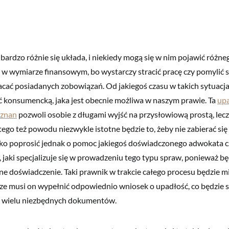
 bardzo różnie się układa, i niekiedy mogą się w nim pojawić różne
i w wymiarze finansowym, bo wystarczy stracić pracę czy pomylić si
acać posiadanych zobowiązań. Od jakiegoś czasu w takich sytuacj
ć konsumencką, jaka jest obecnie możliwa w naszym prawie. Ta
up
znan
pozwoli osobie z długami wyjść na przysłowiową prostą, lecz n
tego też powodu niezwykle istotne będzie to, żeby nie zabierać się
lko poprosić jednak o pomoc jakiegoś doświadczonego adwokata c
o, jaki specjalizuje się w prowadzeniu tego typu spraw, ponieważ b
ne doświadczenie. Taki prawnik w trakcie całego procesu będzie m
ze musi on wypełnić odpowiednio wniosek o upadłość, co będzie s
 wielu niezbędnych dokumentów.