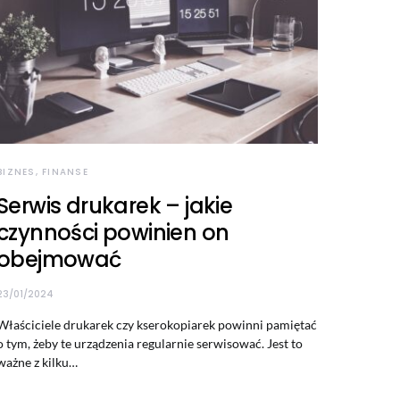
BIZNES, FINANSE
Serwis drukarek – jakie
czynności powinien on
obejmować
23/01/2024
Właściciele drukarek czy kserokopiarek powinni pamiętać
o tym, żeby te urządzenia regularnie serwisować. Jest to
ważne z kilku…