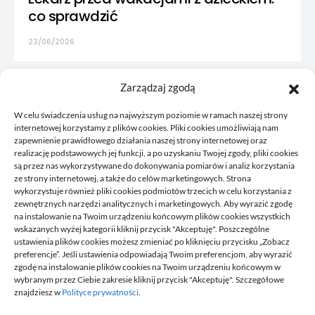
co sprawdzić
23/06/2026
Zarządzaj zgodą
W celu świadczenia usług na najwyższym poziomie w ramach naszej strony
internetowej korzystamy z plików cookies. Pliki cookies umożliwiają nam
zapewnienie prawidłowego działania naszej strony internetowej oraz
realizację podstawowych jej funkcji, a po uzyskaniu Twojej zgody, pliki cookies
są przez nas wykorzystywane do dokonywania pomiarów i analiz korzystania
ze strony internetowej, a także do celów marketingowych. Strona
wykorzystuje również pliki cookies podmiotów trzecich w celu korzystania z
zewnętrznych narzędzi analitycznych i marketingowych. Aby wyrazić zgodę
na instalowanie na Twoim urządzeniu końcowym plików cookies wszystkich
wskazanych wyżej kategorii kliknij przycisk "Akceptuję". Poszczególne
Korkowy to blog, gdzie publikujemy własne przemyślenia, to
ustawienia plików cookies możesz zmieniać po kliknięciu przycisku „Zobacz
co nam przyjdzie akurat na myśl, czym chcemy się z wami
preferencje”. Jeśli ustawienia odpowiadają Twoim preferencjom, aby wyrazić
podzielić. Zawsze tworzymy coś co może się przydać
zgodę na instalowanie plików cookies na Twoim urządzeniu końcowym w
komuś, staramy się odpowiadać na pytania, które do nas
wybranym przez Ciebie zakresie kliknij przycisk "Akceptuję". Szczegółowe
przysyłacie oraz ogólnie odpowiadamy na to bieżące
znajdziesz w
Polityce prywatności
.
wydarzenia.