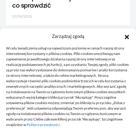
co sprawdzić
23/06/2026
Zarządzaj zgodą
W celu świadczenia usług na najwyższym poziomie w ramach naszej strony
internetowej korzystamy z plików cookies. Pliki cookies umożliwiają nam
zapewnienie prawidłowego działania naszej strony internetowej oraz
realizację podstawowych jej funkcji, a po uzyskaniu Twojej zgody, pliki cookies
są przez nas wykorzystywane do dokonywania pomiarów i analiz korzystania
ze strony internetowej, a także do celów marketingowych. Strona
wykorzystuje również pliki cookies podmiotów trzecich w celu korzystania z
zewnętrznych narzędzi analitycznych i marketingowych. Aby wyrazić zgodę
na instalowanie na Twoim urządzeniu końcowym plików cookies wszystkich
wskazanych wyżej kategorii kliknij przycisk "Akceptuję". Poszczególne
Korkowy to blog, gdzie publikujemy własne przemyślenia, to
ustawienia plików cookies możesz zmieniać po kliknięciu przycisku „Zobacz
co nam przyjdzie akurat na myśl, czym chcemy się z wami
preferencje”. Jeśli ustawienia odpowiadają Twoim preferencjom, aby wyrazić
podzielić. Zawsze tworzymy coś co może się przydać
zgodę na instalowanie plików cookies na Twoim urządzeniu końcowym w
komuś, staramy się odpowiadać na pytania, które do nas
wybranym przez Ciebie zakresie kliknij przycisk "Akceptuję". Szczegółowe
przysyłacie oraz ogólnie odpowiadamy na to bieżące
znajdziesz w
Polityce prywatności
.
wydarzenia.