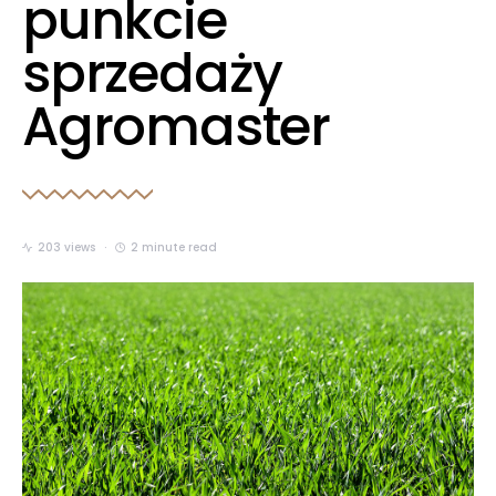
punkcie
sprzedaży
Agromaster
203 views
2 minute read