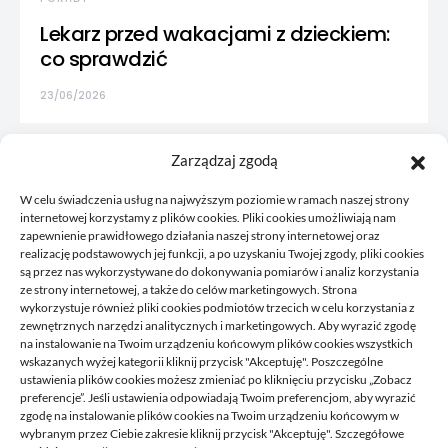
Lekarz przed wakacjami z dzieckiem:
co sprawdzić
23/06/2026
Zarządzaj zgodą
W celu świadczenia usług na najwyższym poziomie w ramach naszej strony
internetowej korzystamy z plików cookies. Pliki cookies umożliwiają nam
zapewnienie prawidłowego działania naszej strony internetowej oraz
realizację podstawowych jej funkcji, a po uzyskaniu Twojej zgody, pliki cookies
są przez nas wykorzystywane do dokonywania pomiarów i analiz korzystania
ze strony internetowej, a także do celów marketingowych. Strona
wykorzystuje również pliki cookies podmiotów trzecich w celu korzystania z
zewnętrznych narzędzi analitycznych i marketingowych. Aby wyrazić zgodę
na instalowanie na Twoim urządzeniu końcowym plików cookies wszystkich
wskazanych wyżej kategorii kliknij przycisk "Akceptuję". Poszczególne
Korkowy to blog, gdzie publikujemy własne przemyślenia, to
ustawienia plików cookies możesz zmieniać po kliknięciu przycisku „Zobacz
co nam przyjdzie akurat na myśl, czym chcemy się z wami
preferencje”. Jeśli ustawienia odpowiadają Twoim preferencjom, aby wyrazić
podzielić. Zawsze tworzymy coś co może się przydać
zgodę na instalowanie plików cookies na Twoim urządzeniu końcowym w
komuś, staramy się odpowiadać na pytania, które do nas
wybranym przez Ciebie zakresie kliknij przycisk "Akceptuję". Szczegółowe
przysyłacie oraz ogólnie odpowiadamy na to bieżące