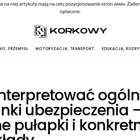
e na niej artykuły mają na celu pozycjonowanie stron www. Żade
opłacone.
O, PRZEMYSŁ
MOTORYZACJA, TRANSPORT
EDUKACJA, ROZR
interpretować ogól
nki ubezpieczenia 
e pułapki i konkret