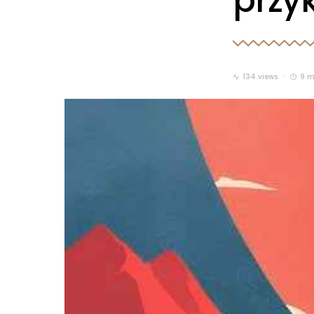
przy
134 views
9 m