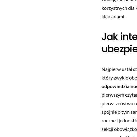
korzystnych dla k
klauzulami.
Jak int
ubezpie
Najpierw ustal s
który zwykle obe
odpowiedzialno
pierwszym czytan
pierwszeństwo n
spójnie o tym sam
roczne i jednost
sekcji obowiązkó