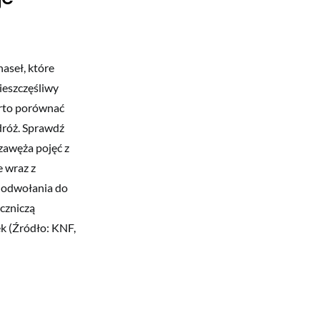
haseł, które
ieszczęśliwy
Warto porównać
dróż. Sprawdź
zawęża pojęć z
 wraz z
ne odwołania do
eczniczą
ek (Źródło: KNF,