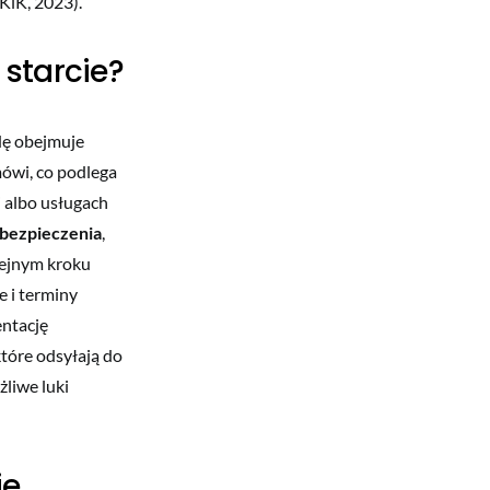
KiK, 2023).
starcie?
wdę obejmuje
mówi, co podlega
j albo usługach
bezpieczenia
,
lejnym kroku
 i terminy
entację
które odsyłają do
żliwe luki
je