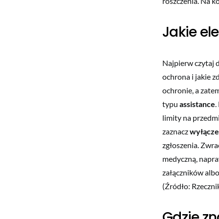
roszczenia. Na k
Jakie el
Najpierw czytaj d
ochrona i jakie 
ochronie, a zate
typu
assistance
.
limity na przedm
zaznacz
wyłącze
zgłoszenia. Zwra
medyczną, napraw
załączników albo 
(Źródło: Rzeczni
Gdzie zna