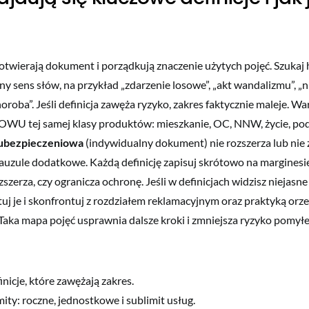
 otwierają dokument i porządkują znaczenie użytych pojęć. Szukaj 
ny sens słów, na przykład „zdarzenie losowe”, „akt wandalizmu”, „n
oroba”. Jeśli definicja zawęża ryzyko, zakres faktycznie maleje. 
 OWU tej samej klasy produktów: mieszkanie, OC, NNW, życie, po
 ubezpieczeniowa
(indywidualny dokument) nie rozszerza lub nie 
zule dodatkowe. Każdą definicję zapisuj skrótowo na marginesie
zszerza, czy ogranicza ochronę. Jeśli w definicjach widzisz niejas
uj je i skonfrontuj z rozdziałem reklamacyjnym oraz praktyką orz
 Taka mapa pojęć usprawnia dalsze kroki i zmniejsza ryzyko pomył
nicje, które zawężają zakres.
ity: roczne, jednostkowe i sublimit usług.