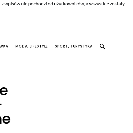
n z wpisów nie pochodzi od użytkowników, a wszystkie zostały
YWKA
MODA, LIFESTYLE
SPORT, TURYSTYKA
ne
–
ne