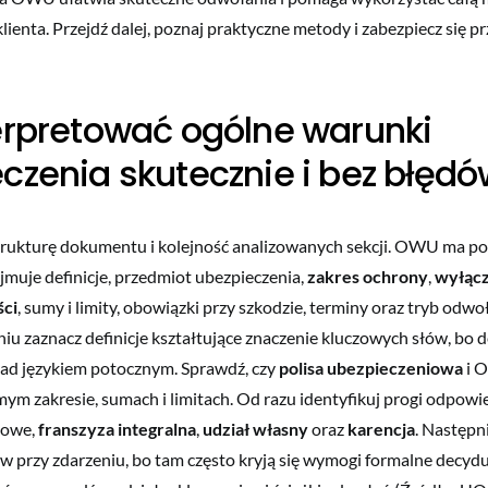
lienta. Przejdź dalej, poznaj praktyczne metody i zabezpiecz się p
erpretować ogólne warunki
czenia skutecznie i bez błędó
trukturę dokumentu i kolejność analizowanych sekcji. OWU ma po
jmuje definicje, przedmiot ubezpieczenia,
zakres ochrony
,
wyłącz
ści
, sumy i limity, obowiązki przy szkodzie, terminy oraz tryb odw
iu zaznacz definicje kształtujące znaczenie kluczowych słów, bo d
ad językiem potocznym. Sprawdź, czy
polisa ubezpieczeniowa
i 
ym zakresie, sumach i limitach. Od razu identyfikuj progi odpowie
kowe,
franszyza integralna
,
udział własny
oraz
karencja
. Następn
w przy zdarzeniu, bo tam często kryją się wymogi formalne decydu