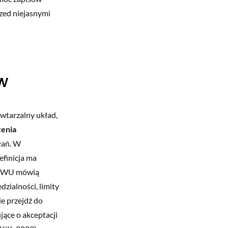
rzed niejasnymi
w
wtarzalny układ,
enia
ołań. W
efinicja ma
OWU mówią
dzialności, limity
ie przejdź do
jące o akceptacji