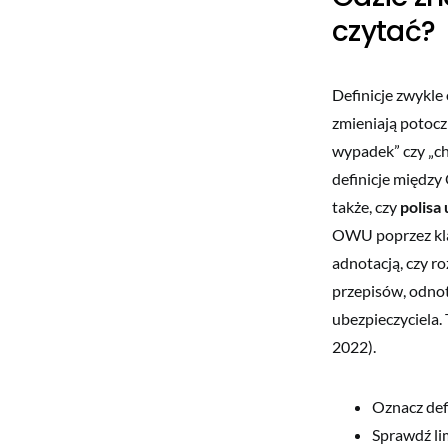
czytać?
Definicje zwykle
zmieniają potocz
wypadek” czy „ch
definicje między
także, czy
polisa
OWU poprzez klau
adnotacją, czy ro
przepisów, odnot
ubezpieczyciela.
2022).
Oznacz defi
Sprawdź lim