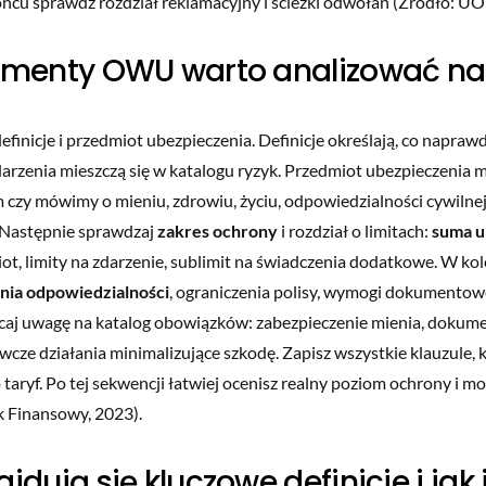
ońcu sprawdź rozdział reklamacyjny i ścieżki odwołań (Źródło: UO
ementy OWU warto analizować na 
efinicje i przedmiot ubezpieczenia. Definicje określają, co napra
zdarzenia mieszczą się w katalogu ryzyk. Przedmiot ubezpieczenia 
m czy mówimy o mieniu, zdrowiu, życiu, odpowiedzialności cywilne
 Następnie sprawdzaj
zakres ochrony
i rozdział o limitach:
suma u
iot, limity na zdarzenie, sublimit na świadczenia dodatkowe. W ko
nia odpowiedzialności
, ograniczenia polisy, wymogi dokumentowe
caj uwagę na katalog obowiązków: zabezpieczenie mienia, dokum
cze działania minimalizujące szkodę. Zapisz wszystkie klauzule, 
taryf. Po tej sekwencji łatwiej ocenisz realny poziom ochrony i mo
k Finansowy, 2023).
jdują się kluczowe definicje i jak 