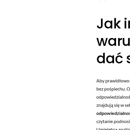
Jak 
waru
dać 
Aby prawidłowo
bez pośpiechu. 
odpowiedzialność
znajdują się w se
odpowiedzialno
czytanie podnosi
Umiejętna anali