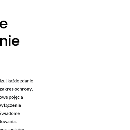
ne
nie
lizuj każde zdanie
zakres ochrony
,
zowe pojęcia
yłączenia
. Świadome
dowania.
 moc zapisów