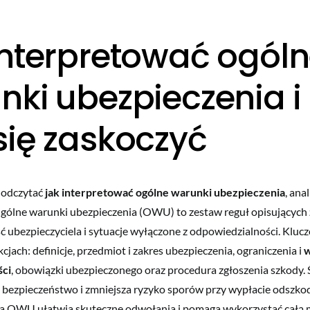
interpretować ogól
nki ubezpieczenia i 
się zaskoczyć
 odczytać
jak interpretować ogólne warunki ubezpieczenia
, ana
Ogólne warunki ubezpieczenia (OWU) to zestaw reguł opisujących
 ubezpieczyciela i sytuacje wyłączone z odpowiedzialności. Kluc
kcjach: definicje, przedmiot i zakres ubezpieczenia, ograniczenia i
w
ści
, obowiązki ubezpieczonego oraz procedura zgłoszenia szkody
 bezpieczeństwo i zmniejsza ryzyko sporów przy wypłacie odszko
za OWU ułatwia skuteczne odwołania i pomaga wykorzystać całą