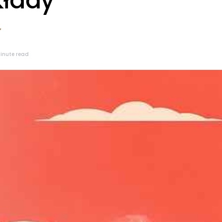
kłady
inute read