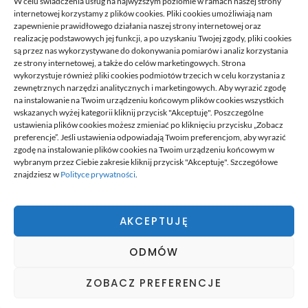
W celu świadczenia usług na najwyższym poziomie w ramach naszej strony
internetowej korzystamy z plików cookies. Pliki cookies umożliwiają nam
zapewnienie prawidłowego działania naszej strony internetowej oraz
realizację podstawowych jej funkcji, a po uzyskaniu Twojej zgody, pliki cookies
są przez nas wykorzystywane do dokonywania pomiarów i analiz korzystania
ze strony internetowej, a także do celów marketingowych. Strona
wykorzystuje również pliki cookies podmiotów trzecich w celu korzystania z
zewnętrznych narzędzi analitycznych i marketingowych. Aby wyrazić zgodę
na instalowanie na Twoim urządzeniu końcowym plików cookies wszystkich
wskazanych wyżej kategorii kliknij przycisk "Akceptuję". Poszczególne
Korkowy to blog, gdzie publikujemy własne przemyślenia, to
ustawienia plików cookies możesz zmieniać po kliknięciu przycisku „Zobacz
co nam przyjdzie akurat na myśl, czym chcemy się z wami
preferencje”. Jeśli ustawienia odpowiadają Twoim preferencjom, aby wyrazić
podzielić. Zawsze tworzymy coś co może się przydać
zgodę na instalowanie plików cookies na Twoim urządzeniu końcowym w
komuś, staramy się odpowiadać na pytania, które do nas
wybranym przez Ciebie zakresie kliknij przycisk "Akceptuję". Szczegółowe
przysyłacie oraz ogólnie odpowiadamy na to bieżące
znajdziesz w
Polityce prywatności
.
wydarzenia.
Czy wiesz, że możesz do nas dołączyć? To bardzo proste.
Wystarczy, że lubisz pisać teksty, dzielić się wiedzą. Napisz
AKCEPTUJĘ
do nas o czym lubisz tworzyć teksty, wyślij nam próbkę,
dołącz do naszego zespołu i dziel się wiedzą.
ODMÓW
pozycjonowanie lokalne
ZOBACZ PREFERENCJE