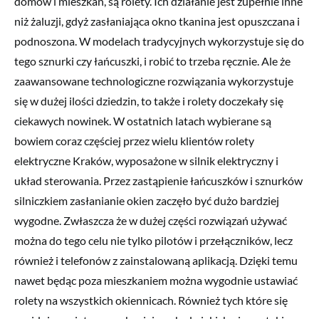
domów i mieszkań, są rolety. Ich działanie jest zupełnie inne
niż żaluzji, gdyż zasłaniająca okno tkanina jest opuszczana i
podnoszona. W modelach tradycyjnych wykorzystuje się do
tego sznurki czy łańcuszki, i robić to trzeba ręcznie. Ale że
zaawansowane technologiczne rozwiązania wykorzystuje
się w dużej ilości dziedzin, to także i rolety doczekały się
ciekawych nowinek. W ostatnich latach wybierane są
bowiem coraz częściej przez wielu klientów rolety
elektryczne Kraków, wyposażone w silnik elektryczny i
układ sterowania. Przez zastąpienie łańcuszków i sznurków
silniczkiem zasłanianie okien zaczęło być dużo bardziej
wygodne. Zwłaszcza że w dużej części rozwiązań używać
można do tego celu nie tylko pilotów i przełączników, lecz
również i telefonów z zainstalowaną aplikacją. Dzięki temu
nawet będąc poza mieszkaniem można wygodnie ustawiać
rolety na wszystkich okiennicach. Również tych które się