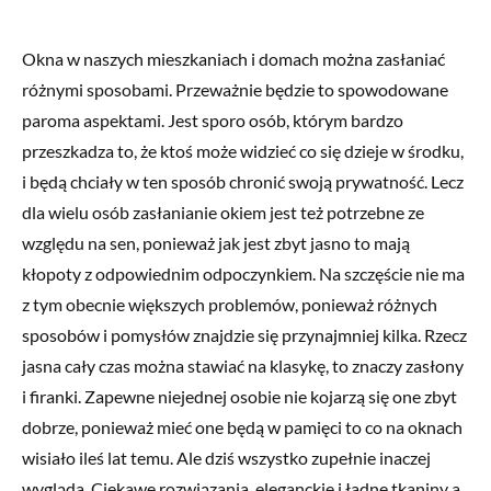
Okna w naszych mieszkaniach i domach można zasłaniać
różnymi sposobami. Przeważnie będzie to spowodowane
paroma aspektami. Jest sporo osób, którym bardzo
przeszkadza to, że ktoś może widzieć co się dzieje w środku,
i będą chciały w ten sposób chronić swoją prywatność. Lecz
dla wielu osób zasłanianie okiem jest też potrzebne ze
względu na sen, ponieważ jak jest zbyt jasno to mają
kłopoty z odpowiednim odpoczynkiem. Na szczęście nie ma
z tym obecnie większych problemów, ponieważ różnych
sposobów i pomysłów znajdzie się przynajmniej kilka. Rzecz
jasna cały czas można stawiać na klasykę, to znaczy zasłony
i firanki. Zapewne niejednej osobie nie kojarzą się one zbyt
dobrze, ponieważ mieć one będą w pamięci to co na oknach
wisiało ileś lat temu. Ale dziś wszystko zupełnie inaczej
wygląda. Ciekawe rozwiązania, eleganckie i ładne tkaniny a