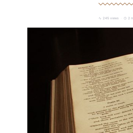
245 views
2 