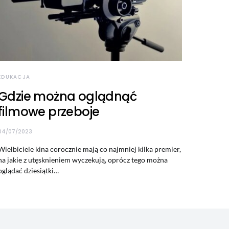
EDUKACJA
Gdzie można oglądnąć
filmowe przeboje
04/07/2023
Wielbiciele kina corocznie mają co najmniej kilka premier,
na jakie z utęsknieniem wyczekują, oprócz tego można
oglądać dziesiątki…