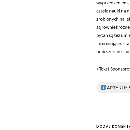
wyprzedzeniem, n
czasie nauki na 
zrobionych na l
są również różne
pytań są też umi
interesujące, z t
umieszczane zad
+Tekst Sponsor
ARTYKUŁ
DODAJ KOMENT