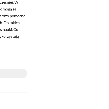
cześniej. W
ać mogą ze
 bardzo pomocne
h. Do takich
s nauki. Co
wykorzystują