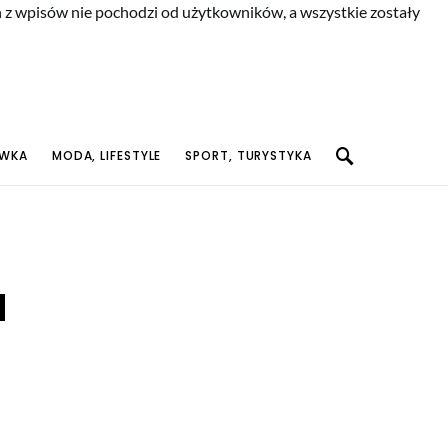
n z wpisów nie pochodzi od użytkowników, a wszystkie zostały
YWKA
MODA, LIFESTYLE
SPORT, TURYSTYKA
a