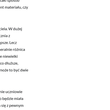
 taki sposób
nt materiału, czy
iela. W dużej
cznia z
psze. Lecz
eralnie różnica
e niewielki
co dłuższe,
 może to być dwie
nie uczniowie
o będzie miała
a się z pewnym