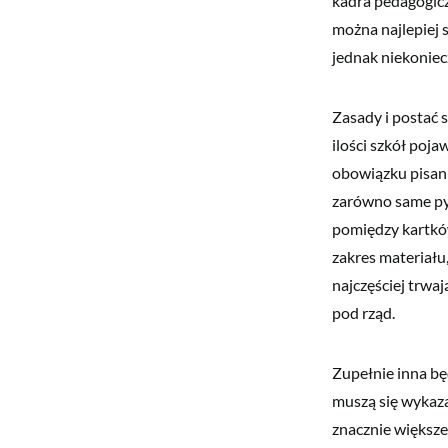
kadra pedagogicz
można najlepiej 
jednak niekoniec
Zasady i postać 
ilości szkół poja
obowiązku pisani
zarówno same pyt
pomiędzy kartków
zakres materiału
najczęściej trwa
pod rząd.
Zupełnie inna bę
muszą się wykaza
znacznie większe