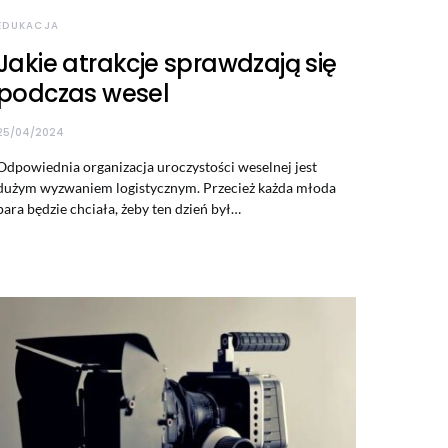
EDUKACJA
Jakie atrakcje sprawdzają się
podczas wesel
25/04/2024
Odpowiednia organizacja uroczystości weselnej jest
dużym wyzwaniem logistycznym. Przecież każda młoda
para będzie chciała, żeby ten dzień był…