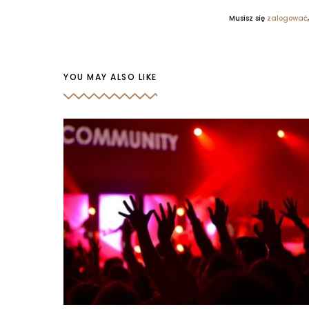
Musisz się
zalogować
YOU MAY ALSO LIKE