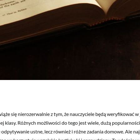
iąże się nierozerwalnie z tym, że nauczyciele będą weryfikować w 
j klasy. Różnych możliwości do tego jest wiele, dużą popularności
e odpytywanie ustne, lecz również i różne zadania domowe. Ale naj