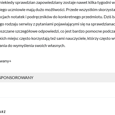
iekiedy sprawdzian zapowiedziany zostaje nawet kilka tygodni w
niego uczniowie mają dużo możliwości. Przede wszystkim skorzyst
ekcjach notatek i podręczników do konkretnego przedmiotu. Dziś
go rodzaju serwisy z pytaniami pojawiającymi się na sprawdzianac
eszczane szczegółowe odpowiedzi, co jest bardzo pomocne podcza
akich miejsc często korzystają też sami nauczyciele, którzy często 
ania do wymyślenia swoich własnych.
owany+
 SPONSOROWANY
ARZ