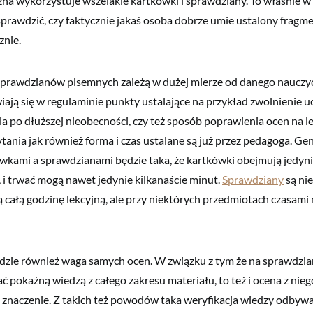
na wykorzystuje wszelakie kartkówki i sprawdziany. To właśnie w
sprawdzić, czy faktycznie jakaś osoba dobrze umie ustalony fragme
znie.
sprawdzianów pisemnych zależą w dużej mierze od danego nauczyc
wiają się w regulaminie punkty ustalające na przykład zwolnienie u
a po dłuższej nieobecności, czy też sposób poprawienia ocen na le
ania jak również forma i czas ustalane są już przez pedagoga. Gen
kami a sprawdzianami będzie taka, że kartkówki obejmują jedyni
, i trwać mogą nawet jedynie kilkanaście minut.
Sprawdziany
są nie
ją całą godzinę lekcyjną, ale przy niektórych przedmiotach czasami
dzie również waga samych ocen. W związku z tym że na sprawdzia
ć pokaźną wiedzą z całego zakresu materiału, to też i ocena z nieg
 znaczenie. Z takich też powodów taka weryfikacja wiedzy odbyw