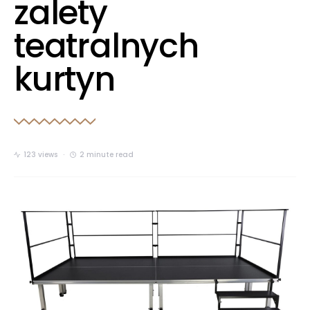
zalety
teatralnych
kurtyn
123 views
2 minute read