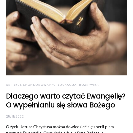
ARTYKUŁ SPONSOROWANY
EDUKACJA, ROZRYWKA
Dlaczego warto czytać Ewangelię?
O wypełnianiu się słowa Bożego
25/11/2022
O życiu Jezusa Chrystusa można dowiedzieć się z serii pism
zwanych Ewangelią. Opowiada o życiu Syna Bożego, o…