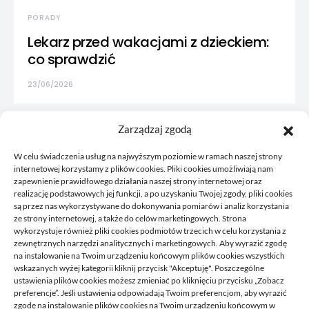
PORADY
Lekarz przed wakacjami z dzieckiem:
co sprawdzić
23/06/2026
Zarządzaj zgodą
W celu świadczenia usług na najwyższym poziomie w ramach naszej strony
internetowej korzystamy z plików cookies. Pliki cookies umożliwiają nam
zapewnienie prawidłowego działania naszej strony internetowej oraz
realizację podstawowych jej funkcji, a po uzyskaniu Twojej zgody, pliki cookies
są przez nas wykorzystywane do dokonywania pomiarów i analiz korzystania
ze strony internetowej, a także do celów marketingowych. Strona
wykorzystuje również pliki cookies podmiotów trzecich w celu korzystania z
zewnętrznych narzędzi analitycznych i marketingowych. Aby wyrazić zgodę
na instalowanie na Twoim urządzeniu końcowym plików cookies wszystkich
wskazanych wyżej kategorii kliknij przycisk "Akceptuję". Poszczególne
Korkowy to blog, gdzie publikujemy własne przemyślenia, to
ustawienia plików cookies możesz zmieniać po kliknięciu przycisku „Zobacz
co nam przyjdzie akurat na myśl, czym chcemy się z wami
preferencje”. Jeśli ustawienia odpowiadają Twoim preferencjom, aby wyrazić
podzielić. Zawsze tworzymy coś co może się przydać
zgodę na instalowanie plików cookies na Twoim urządzeniu końcowym w