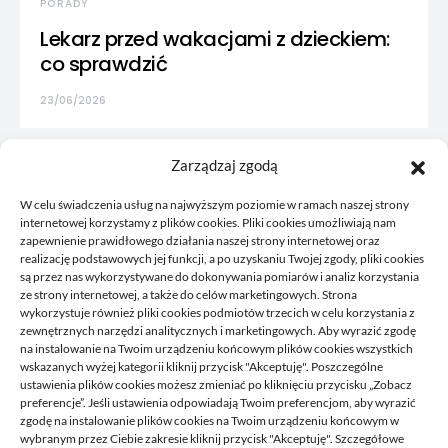
PORADY
Lekarz przed wakacjami z dzieckiem:
co sprawdzić
23/06/2026
Zarządzaj zgodą
W celu świadczenia usług na najwyższym poziomie w ramach naszej strony
internetowej korzystamy z plików cookies. Pliki cookies umożliwiają nam
zapewnienie prawidłowego działania naszej strony internetowej oraz
realizację podstawowych jej funkcji, a po uzyskaniu Twojej zgody, pliki cookies
są przez nas wykorzystywane do dokonywania pomiarów i analiz korzystania
ze strony internetowej, a także do celów marketingowych. Strona
wykorzystuje również pliki cookies podmiotów trzecich w celu korzystania z
zewnętrznych narzędzi analitycznych i marketingowych. Aby wyrazić zgodę
na instalowanie na Twoim urządzeniu końcowym plików cookies wszystkich
wskazanych wyżej kategorii kliknij przycisk "Akceptuję". Poszczególne
Korkowy to blog, gdzie publikujemy własne przemyślenia, to
ustawienia plików cookies możesz zmieniać po kliknięciu przycisku „Zobacz
co nam przyjdzie akurat na myśl, czym chcemy się z wami
preferencje”. Jeśli ustawienia odpowiadają Twoim preferencjom, aby wyrazić
podzielić. Zawsze tworzymy coś co może się przydać
zgodę na instalowanie plików cookies na Twoim urządzeniu końcowym w
komuś, staramy się odpowiadać na pytania, które do nas
wybranym przez Ciebie zakresie kliknij przycisk "Akceptuję". Szczegółowe