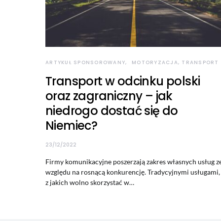
ARTYKUŁ SPONSOROWANY
MOTORYZACJA, TRANSPORT
Transport w odcinku polski
oraz zagraniczny – jak
niedrogo dostać się do
Niemiec?
23/12/2022
Firmy komunikacyjne poszerzają zakres własnych usług z
względu na rosnącą konkurencję. Tradycyjnymi usługami,
z jakich wolno skorzystać w…