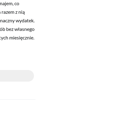
najem, co
 razem z nią
znaczny wydatek.
sób bez własnego
ych miesięcznie.