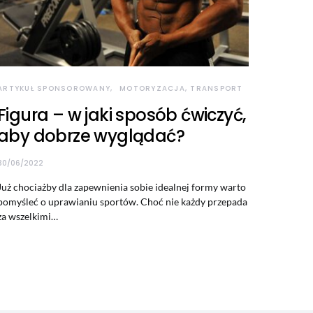
ARTYKUŁ SPONSOROWANY
MOTORYZACJA, TRANSPORT
Figura – w jaki sposób ćwiczyć,
aby dobrze wyglądać?
30/06/2022
Już chociażby dla zapewnienia sobie idealnej formy warto
pomyśleć o uprawianiu sportów. Choć nie każdy przepada
za wszelkimi…