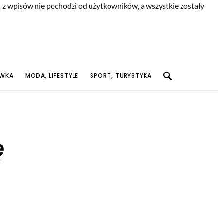
n z wpisów nie pochodzi od użytkowników, a wszystkie zostały
YWKA
MODA, LIFESTYLE
SPORT, TURYSTYKA
ę