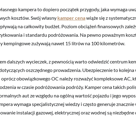
łasnego kampera to dopiero początek przygody, jaka wymaga uwz
wych kosztów. Swój własny
kamper cena
wiąże się z systematyc
pływają na całkowity budżet. Poziom obciążeń finansowych zależ
żytkowania i standardu podróżowania. Na pewno poważnym koszt
dy kempingowe zużywają nawet 15 litrów na 100 kilometrów.
em dalszych wycieczek, z pewnością warto odwiedzić centrum ke
 dotyczących oszczędnego prowadzenia. Ubezpieczenie to kolejna
– oprócz obowiązkowego OC należy rozważyć kompleksowe AC, kt
dzenia w czasie podróżowania podróży. Kamper cena takich polis
normalnych aut ze względu na ogólną wartość pojazdu i jego wypos
pera wymaga specjalistycznej wiedzy i często generuje znacznie 
owanie instalacji gazowej, elektrycznej oraz wodnej są niezbędne 