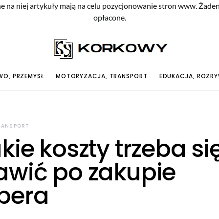
e na niej artykuły mają na celu pozycjonowanie stron www. Żade
opłacone.
O, PRZEMYSŁ
MOTORYZACJA, TRANSPORT
EDUKACJA, ROZR
RANSPORT
kie koszty trzeba si
awić po zakupie
pera