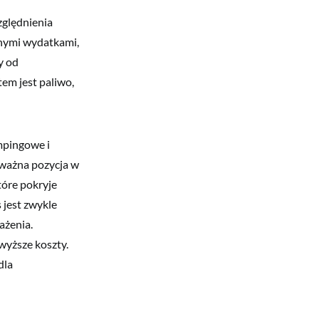
ględnienia
znymi wydatkami,
y od
em jest paliwo,
mpingowe i
 ważna pozycja w
óre pokryje
 jest zwykle
ażenia.
wyższe koszty.
dla