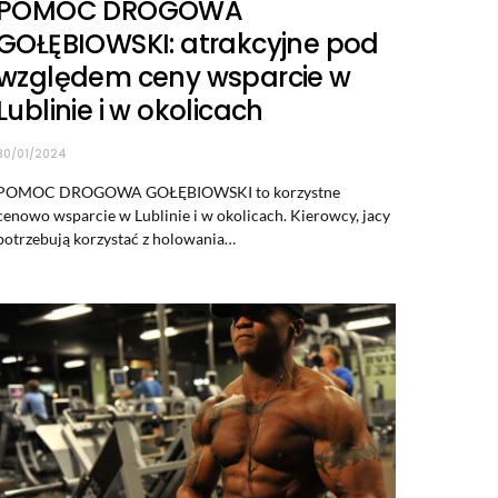
POMOC DROGOWA
GOŁĘBIOWSKI: atrakcyjne pod
względem ceny wsparcie w
Lublinie i w okolicach
30/01/2024
POMOC DROGOWA GOŁĘBIOWSKI to korzystne
cenowo wsparcie w Lublinie i w okolicach. Kierowcy, jacy
potrzebują korzystać z holowania…