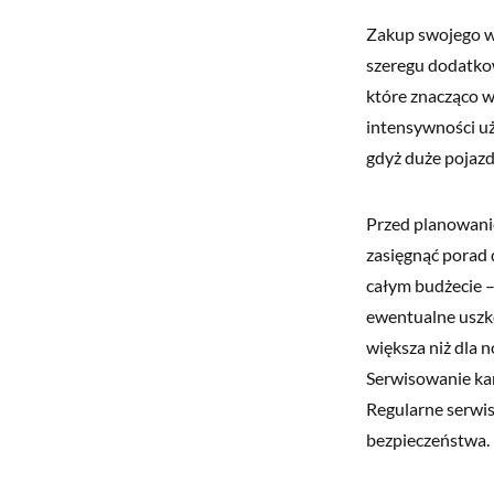
Zakup swojego w
szeregu dodatko
które znacząco w
intensywności u
gdyż duże pojaz
Przed planowani
zasięgnąć porad
całym budżecie 
ewentualne uszko
większa niż dla 
Serwisowanie kam
Regularne serwis
bezpieczeństwa.