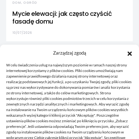
DOM, OGRÓD
Mycie elewacji: jak często czyścić
fasadę domu
10/07/2026
Zarządzaj zgodą
W celu świadczenia usług na najwyższym poziomie w ramach naszej strony
internetowej korzystamy z plików cookies. Pliki cookies umożliwiają nam
zapewnienie prawidłowego działania naszej strony internetowej oraz
realizację podstawowych jej funkcji, a po uzyskaniu Twojej zgody, pliki cookies
są przez nas wykorzystywane do dokonywania pomiarów i analiz korzystania
ze strony internetowej, a także do celów marketingowych. Strona
wykorzystuje również pliki cookies podmiotów trzecich w celu korzystania z
zewnętrznych narzędzi analitycznych i marketingowych. Aby wyrazić zgodę
na instalowanie na Twoim urządzeniu końcowym plików cookies wszystkich
wskazanych wyżej kategorii kliknij przycisk "Akceptuję". Poszczególne
Korkowy to blog, gdzie publikujemy własne przemyślenia, to
ustawienia plików cookies możesz zmieniać po kliknięciu przycisku „Zobacz
co nam przyjdzie akurat na myśl, czym chcemy się z wami
preferencje”. Jeśli ustawienia odpowiadają Twoim preferencjom, aby wyrazić
podzielić. Zawsze tworzymy coś co może się przydać
zgodę na instalowanie plików cookies na Twoim urządzeniu końcowym w
komuś, staramy się odpowiadać na pytania, które do nas
wybranym przez Ciebie zakresie kliknij przycisk "Akceptuję". Szczegółowe