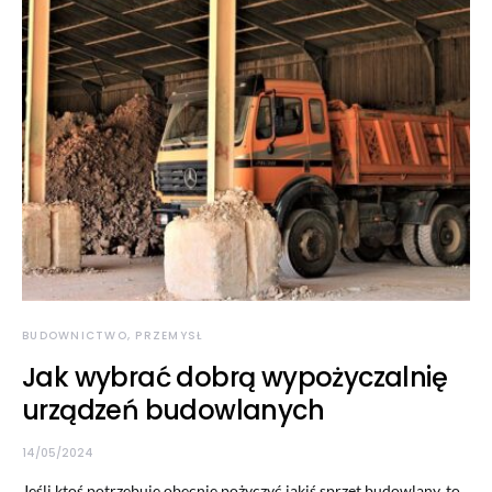
BUDOWNICTWO, PRZEMYSŁ
Jak wybrać dobrą wypożyczalnię
urządzeń budowlanych
14/05/2024
Jeśli ktoś potrzebuje obecnie pożyczyć jakiś sprzęt budowlany, to