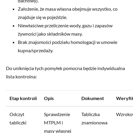
dachowy).
Założenie, że masa własna obejmuje wszystko, co
znajduje się w pojeździe.
Niewłaściwe przeliczenie wody, gazu i zapasów
żywności jako składników masy.
Brak znajomości podziału homologacji w umowie
kupna/sprzedaży.
Do uniknięcia tych pomyłek pomocna będzie indywidualna
lista kontrolna:
Etap kontroli
Opis
Dokument
Weryfik
Odczyt
Sprawdzenie
Tabliczka
Wzroko
tabliczki
MTPLM i
znamionowa
masy własnej