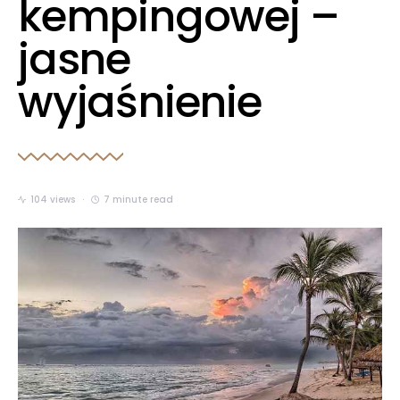
kempingowej –
jasne
wyjaśnienie
104 views
7 minute read