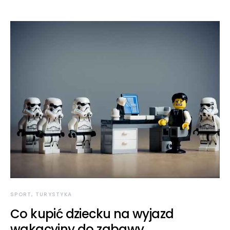
SPORT, TURYSTYKA
Co kupić dziecku na wyjazd
wakacyjny do zabawy