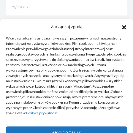
21/06/2026
Zarządzaj zgodą
W celu świadczenia usług na najwyższym poziomie w ramach naszej strony
internetowej korzystamy z plików cookies. Pliki cookies umożliwiają nam
zapewnienie prawidłowego działania naszej strony internetowej oraz
realizację podstawowych jej funkcji, a po uzyskaniu Twojej zgody, pliki cookies
są przez nas wykorzystywane do dokonywania pomiarów i analiz korzystania
ze strony internetowej, a także do celów marketingowych. Strona
wykorzystuje również pliki cookies podmiotów trzecich w celu korzystania z
zewnętrznych narzędzi analitycznych i marketingowych. Aby wyrazić zgodę
na instalowanie na Twoim urządzeniu końcowym plików cookies wszystkich
wskazanych wyżej kategorii kliknij przycisk "Akceptuję". Poszczególne
Korkowy to blog, gdzie publikujemy własne przemyślenia, to
ustawienia plików cookies możesz zmieniać po kliknięciu przycisku „Zobacz
co nam przyjdzie akurat na myśl, czym chcemy się z wami
preferencje”. Jeśli ustawienia odpowiadają Twoim preferencjom, aby wyrazić
podzielić. Zawsze tworzymy coś co może się przydać
zgodę na instalowanie plików cookies na Twoim urządzeniu końcowym w
komuś, staramy się odpowiadać na pytania, które do nas
wybranym przez Ciebie zakresie kliknij przycisk "Akceptuję". Szczegółowe
przysyłacie oraz ogólnie odpowiadamy na to bieżące
znajdziesz w
Polityce prywatności
.
wydarzenia.
Czy wiesz, że możesz do nas dołączyć? To bardzo proste.
Wystarczy, że lubisz pisać teksty, dzielić się wiedzą. Napisz